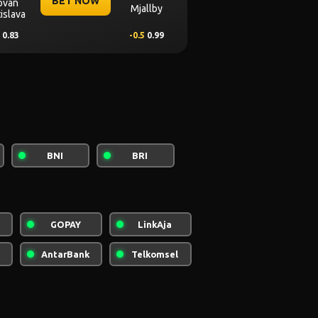
BET NOW
inland
e-Spain
75
-0.94
0.75
0.70
BNI
BRI
GOPAY
LinkAja
AntarBank
Telkomsel