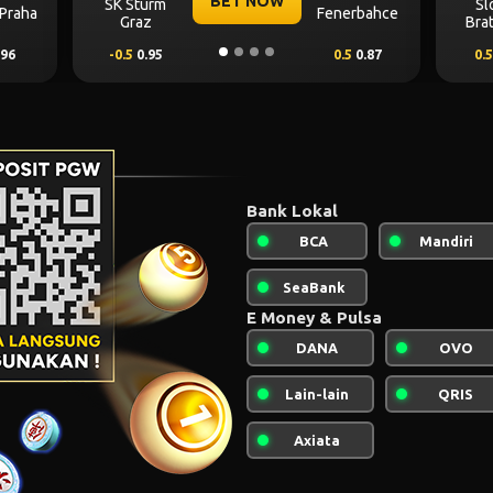
BET NOW
Saint-
e-Chelsea
e-Barcelona
oise
e-F
1.00
-0.75
-0.81
0.75
0.57
-0.
Bank Lokal
BCA
Mandiri
SeaBank
E Money & Pulsa
DANA
OVO
Lain-lain
QRIS
Axiata