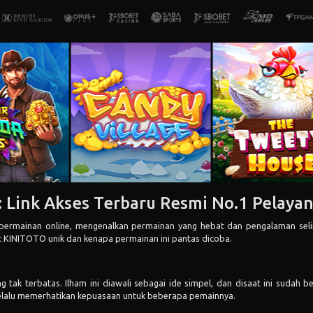
 Link Akses Terbaru Resmi No.1 Pelaya
permainan online, mengenalkan permainan yang hebat dan pengalaman selin
t KINITOTO unik dan kenapa permainan ini pantas dicoba.
ak terbatas. Ilham ini diawali sebagai ide simpel, dan disaat ini sudah 
lalu memerhatikan kepuasaan untuk beberapa pemainnya.