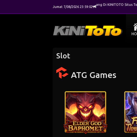
Selamat Datang Di KINITOTO Situs Togel Ter
Jumat 7/08/2026 23:59:02
HO
Slot
ATG Games