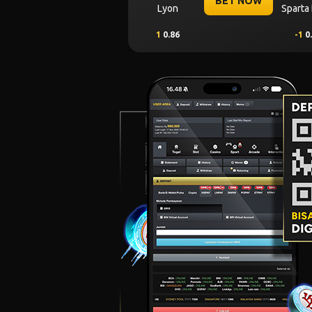
BET NOW
Union 
Bodo Glimt
Gill
0.75
0.82
-0.75