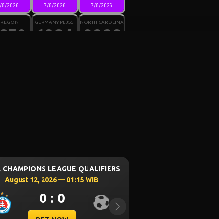
/8/2026
7/8/2026
7/8/2026
REGON
GERMANY PLUS5
NORTH CAROLINA
079
1934
6936
/8/2026
8/8/2026
8/8/2026
AMPLONA
MORIOKA
ZHAOQING
129
8122
4683
/8/2026
7/8/2026
8/8/2026
FOOTBALL F24 INTERNATIONAL
FRIENDLY
August 8, 2026 — 06:45 WIB
0 : 0
Next