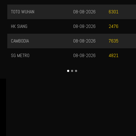
TOTO WUHAN
08-08-2026
6301
HK SIANG
08-08-2026
2476
CAMBODIA
08-08-2026
7635
SG METRO
08-08-2026
4821