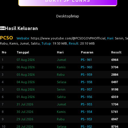
BUKTI JP LUNAS
Desktop
Wap
Hasil Keluaran
PCSO
Website:
https://www.youtube.com/@PCSOGOVPHOfficial
, Hari:
Senin, S
Rabu, Kamis, Jumat, Sabtu
, Tutup:
19:50 WIB
, Result:
20:10 WIB
No
Tanggal
Hari
Pasaran
Result
1
07 Aug 2026
Jumat
PS - 961
6964
2
06 Aug 2026
Kamis
PS - 960
3704
3
05 Aug 2026
Rabu
PS - 959
2884
4
04 Aug 2026
Selasa
PS - 958
0497
5
03 Aug 2026
Senin
PS - 957
9198
6
01 Aug 2026
Sabtu
PS - 956
6359
7
31 Jul 2026
Jumat
PS - 955
1704
8
30 Jul 2026
Kamis
PS - 954
5761
9
29 Jul 2026
Rabu
PS - 953
6947
10
28 Jul 2026
Selasa
PS - 952
8794