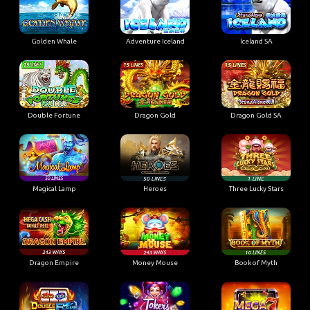
Golden Whale
Adventure Iceland
Iceland SA
Double Fortune
Dragon Gold
Dragon Gold SA
Magical Lamp
Heroes
Three Lucky Stars
Dragon Empire
Money Mouse
Book of Myth