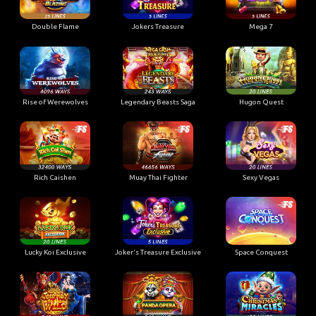
Double Flame
Jokers Treasure
Mega 7
Rise of Werewolves
Legendary Beasts Saga
Hugon Quest
Rich Caishen
Muay Thai Fighter
Sexy Vegas
Lucky Koi Exclusive
Joker's Treasure Exclusive
Space Conquest