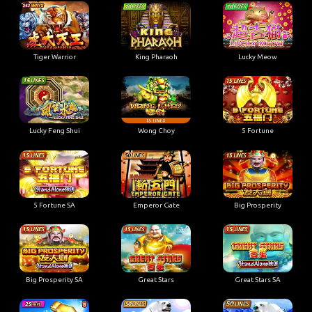
Tiger Warrior
King Pharaoh
Lucky Meow
Lucky Feng Shui
Wong Choy
5 Fortune
5 Fortune SA
Emperor Gate
Big Prosperity
Big Prosperity SA
Great Stars
Great Stars SA