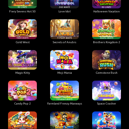
Fiery Sevens Hot 50
Love Idol
Halloween Vacation
Gold West
Secrets of Anubis
Brothers Kingdom 2
Magic Kitty
Moji Mania
Gemstone Rush
Candy Pop 2
Farmland Frenzy Maxways
Space Crasher