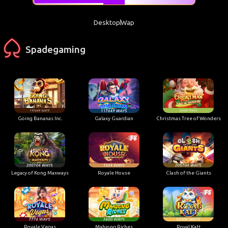
Desktop
Wap
Spadegaming
Going Bananas Inc.
Galaxy Guardian
Christmas Tree of Wonders
Legacy of Kong Maxways
Royale House
Clash of the Giants
Royale Vegas
Mahjong Riches
Royal Katt