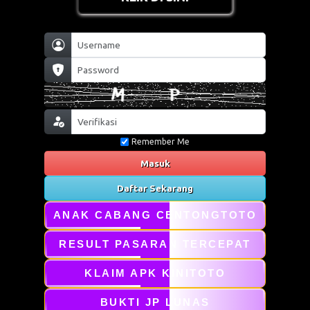
Remember Me
Masuk
Daftar Sekarang
ANAK CABANG CENTONGTOTO
RESULT PASARAN TERCEPAT
KLAIM APK KINITOTO
BUKTI JP LUNAS