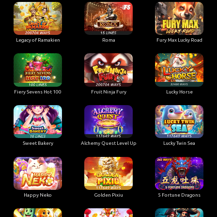
Legacy of Ramakien
Roma
Fury Max Lucky Road
Fiery Sevens Hot 100
Fruit Ninja Fury
Lucky Horse
Sweet Bakery
Alchemy Quest Level Up
Lucky Twin Sea
Happy Neko
Golden Pixiu
5 Fortune Dragons