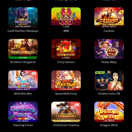
Gold Panther Maxways
888
Caishen
Brothers Kingdom
Fiery Sevens
Poker Ways
Wild Wet Win
Santa Wild Drop
Golden Lotus SE
Dancing Fever
Gold Rush Cowboy
Dragon Wish