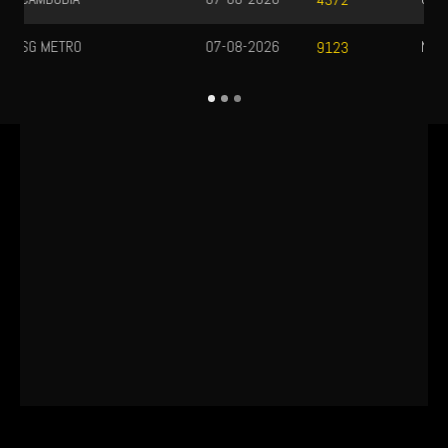
NORTH CAROLINA
07-08-2026
2544