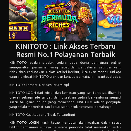
KINITOTO : Link Akses Terbaru
Resmi No.1 Pelayanan Terbaik
KINITOTO
adalah produk terkini pada dunia permainan online,
mengenalkan permainan yang hebat dan pengalaman selingan yang
tidak akan terlupakan. Dalam artikel berikut, kita akan menelusuri apa
yang membuat KINITOTO unik dan kenapa permainan ini pantas dicoba.
KINITOTO Terpacu Dari Sesuatu Mimpi
KINITOTO LOGIN dari mimpi dan kemauan yang tak terbatas. Ilham ini
diawali sebagai ide simpel, dan disaat ini sudah berkembang menjadi
suatu hal game online yang memesona. KINITOTO adalah penyuplai
yang selalu memerhatikan kepuasaan untuk beberapa pemainnya.
KINITOTO Kualitas yang Tidak Tertandingi
KINITOTO LOGIN
masih tetap mengutamakan kualitas dalam setiap
faktor bermainnya supaya beberapa pencinta tidak merasakan sedih.