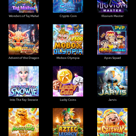
Wonders of Taj Mahal
Crypto Coin
Illuvium Master
Advent of the Dragon
Mobox Olympia
Apes Squad
Into The Fay: Snowie
Lucky Coins
Jarvis