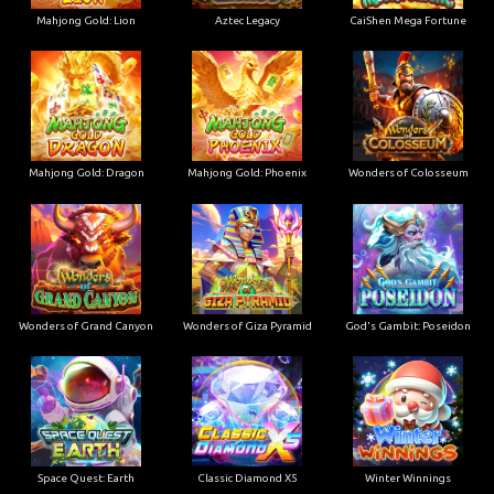
Mahjong Gold: Lion
Aztec Legacy
CaiShen Mega Fortune
Mahjong Gold: Dragon
Mahjong Gold: Phoenix
Wonders of Colosseum
Wonders of Grand Canyon
Wonders of Giza Pyramid
God's Gambit: Poseidon
Space Quest: Earth
Classic Diamond X5
Winter Winnings