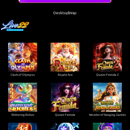
Desktop
Wap
Clash of Olympus
Royale Ace
Queen Femida 2
Slithering Riches
Queen Femida
Wonder of Hanging Garden