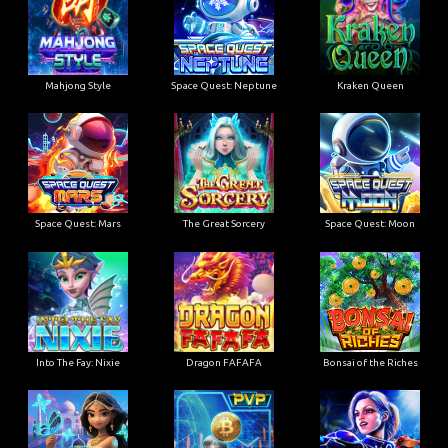
Mahjong Style
Space Quest: Neptune
Kraken Queen
Space Quest: Mars
The Great Sorcery
Space Quest: Moon
Into The Fay: Nixie
Dragon FAFAFA
Bonsai of the Riches